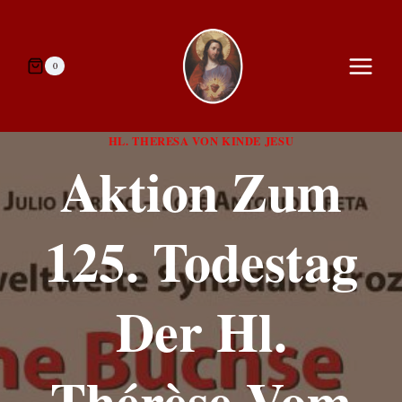
Zum
Inhalt
springen
0
HL. THERESA VON KINDE JESU
Aktion Zum
125. Todestag
Der Hl.
Thérèse Vom