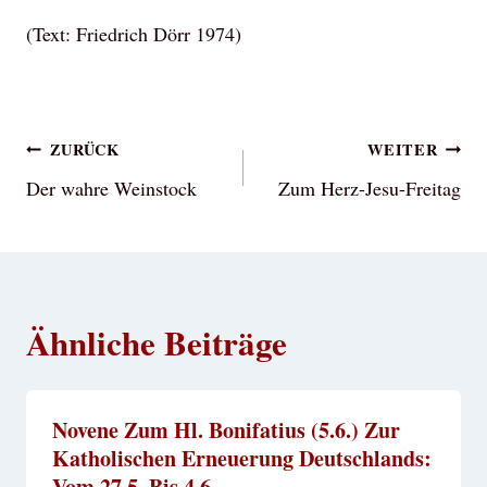
(Text: Friedrich Dörr 1974)
Beitragsnavigation
ZURÜCK
WEITER
Der wahre Weinstock
Zum Herz-Jesu-Freitag
Ähnliche Beiträge
Novene Zum Hl. Bonifatius (5.6.) Zur
Katholischen Erneuerung Deutschlands:
Vom 27.5. Bis 4.6.