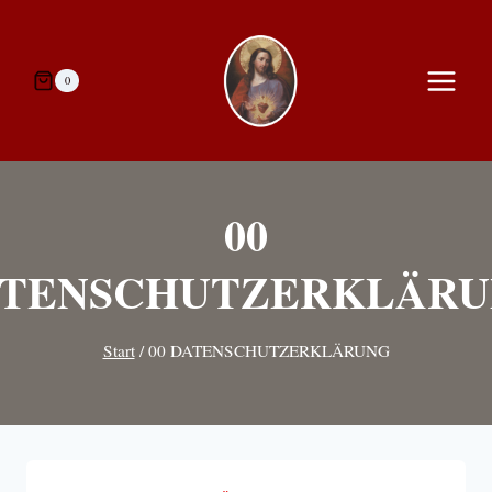
Zum
Inhalt
springen
0
00
TENSCHUTZERKLÄR
Start
/
00 DATENSCHUTZERKLÄRUNG