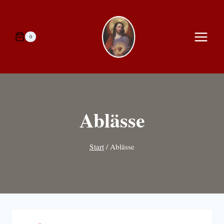
Zum
Inhalt
springen
0
Ablässe
Start
/
Ablässe