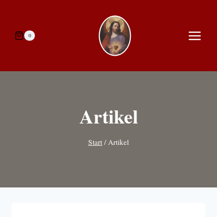
Zum
Inhalt
springen
0
Artikel
Start
/
Artikel