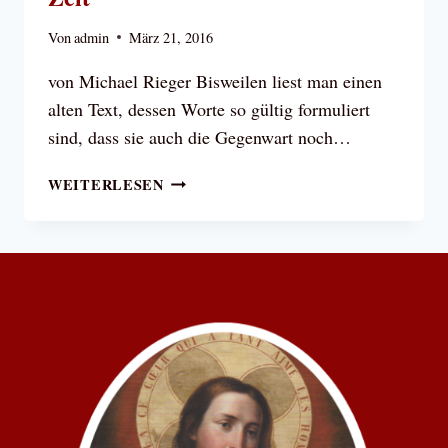
Von
admin
März 21, 2016
von Michael Rieger Bisweilen liest man einen
alten Text, dessen Worte so gültig formuliert
sind, dass sie auch die Gegenwart noch…
HALLER,
WEITERLESEN
SATAN
UND
DER
GEIST
DER
ZEIT