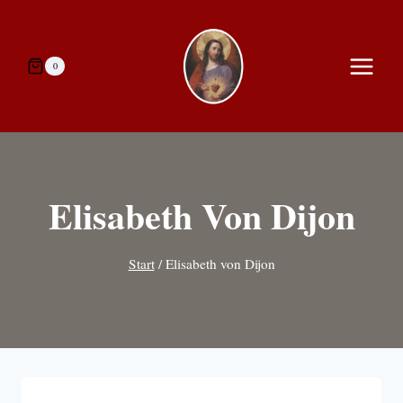
Zum
Inhalt
springen
0
Elisabeth Von Dijon
Start
/
Elisabeth von Dijon