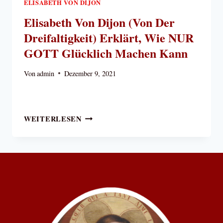
ELISABETH VON DIJON
Elisabeth Von Dijon (von Der
Dreifaltigkeit) Erklärt, Wie NUR
GOTT Glücklich Machen Kann
Von
admin
Dezember 9, 2021
ELISABETH
WEITERLESEN
VON
DIJON
(VON
DER
DREIFALTIGKEIT)
ERKLÄRT,
WIE
NUR
GOTT