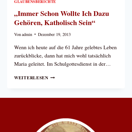
GLAUBENSBERICHTE
„Immer Schon Wollte Ich Dazu
Gehören, Katholisch Sein“
Von
admin
Dezember 19, 2013
Wenn ich heute auf die 61 Jahre gelebtes Leben
zurückblicke, dann hat mich wohl tatsächlich
Maria geleitet. Im Schulgottesdienst in der…
„IMMER
WEITERLESEN
SCHON
WOLLTE
ICH
DAZU
GEHÖREN,
KATHOLISCH
SEIN“