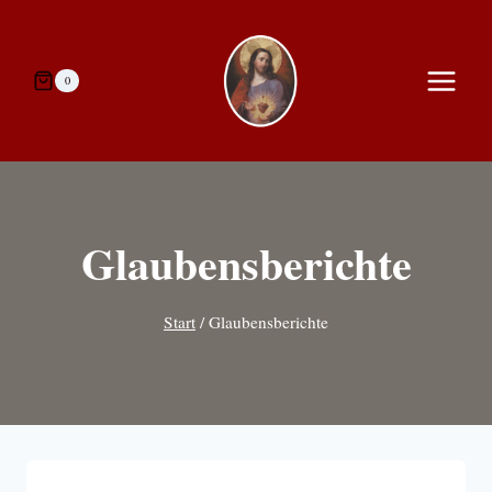
Zum
Inhalt
springen
0
Glaubensberichte
Start
/
Glaubensberichte