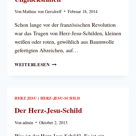
Von
Mathias von Gersdorff
Februar 18, 2014
Schon lange vor der französischen Revolution
war das Tragen von Herz-Jesu-Schilden, kleinen
weißen oder roten, gewöhlich aus Baumwolle
gefertigten Abzeichen, auf…
HERZ-
WEITERLESEN
JESU-
SCHILDE,
SCHUTZ
IN
UNGLÜCKSFÄLLEN
HERZ JESU
HERZ-JESU-SCHILD
|
Der Herz-Jesu-Schild
Von
admin
Oktober 2, 2013
Was ist der Herz-Jesu-Schild? Es ist ein