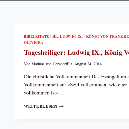
BIBELZITATE
HL. LUDWIG IX.
KÖNIG VON FRANKRE
|
|
OLIVEIRA
Tagesheiliger: Ludwig IX., König 
Von
Mathias von Gersdorff
August 24, 2014
Die christliche Vollkommenheit Das Evangelium de
Vollkommenheit an: «Seid vollkommen, wie euer
vollkommen ist»…
TAGESHEILIGER:
WEITERLESEN
LUDWIG
IX.,
KÖNIG