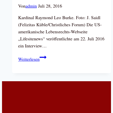
Von
admin
Juli 28, 2016
Kardinal Raymond Leo Burke. Foto: J. Saidl
(Felizitas Küble/Christliches Forum) Die US-
amerikanische Lebensrechts-Webseite
„Lifesitenews“ veröffentlichte am 22. Juli 2016
ein Interview…
Kardinal
Weiterlesen
Burke
warnt
Kirche
und
Welt
vor
der