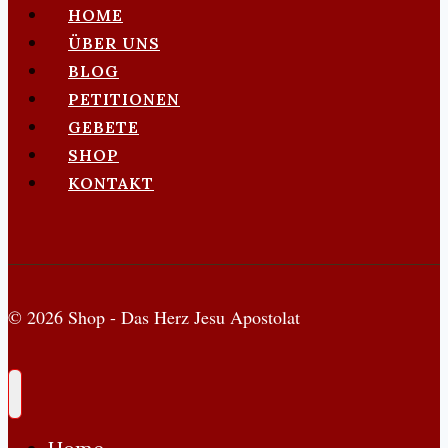
islamischen
HOME
Bedrohung
ÜBER UNS
BLOG
PETITIONEN
GEBETE
SHOP
KONTAKT
© 2026 Shop - Das Herz Jesu Apostolat