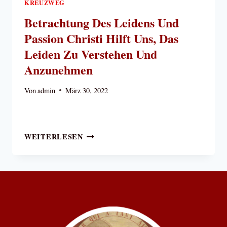
KREUZWEG
Betrachtung Des Leidens Und
Passion Christi Hilft Uns, Das
Leiden Zu Verstehen Und
Anzunehmen
Von
admin
März 30, 2022
BETRACHTUNG
WEITERLESEN
DES
LEIDENS
UND
PASSION
CHRISTI
HILFT
UNS,