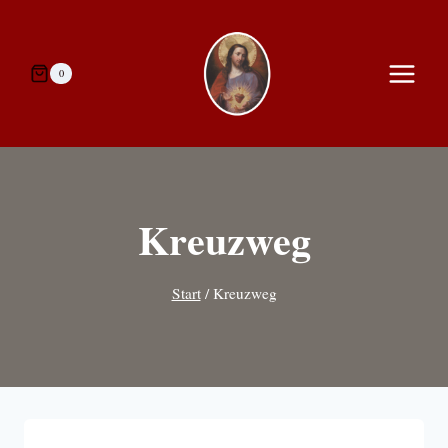
Zum
Inhalt
springen
0
Kreuzweg
Start
/
Kreuzweg