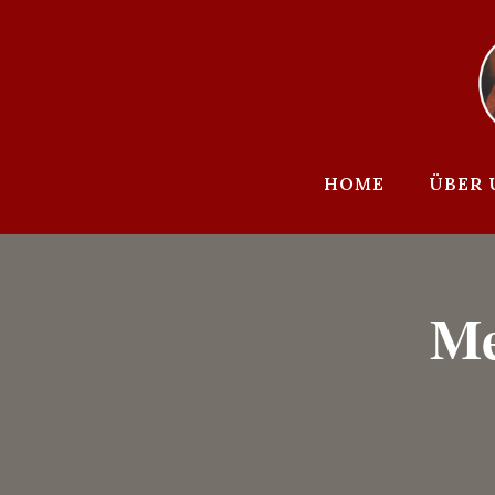
Zum
Inhalt
springen
HOME
ÜBER 
Me