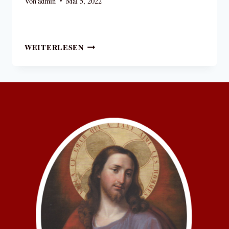
Von
admin
Mai 5, 2022
ZERTRETEN
JESUS
WEITERLESEN
CHRISTUS
SELBST
ERKLÄRTE
SCHWESTER
LUCIA
BEDEUTUNG
DER
FÜNF
SAMSTAGE