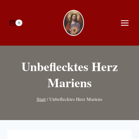
Zum
Inhalt
springen
0
Unbeflecktes Herz
Mariens
Start
/
Unbeflecktes Herz Mariens