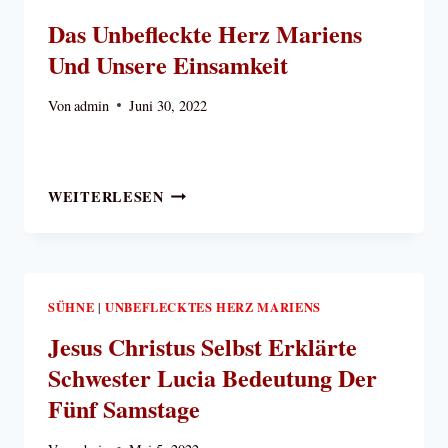
KAMPF
Das Unbefleckte Herz Mariens
GEGEN
Und Unsere Einsamkeit
DEN
TEUFEL/ICH
Von
admin
Juni 30, 2022
WILL
FEINDSCHAFT
SETZEN
ZWISCHEN
DAS
WEITERLESEN
DIR
UNBEFLECKTE
UND
HERZ
DER
MARIENS
FRAU
UND
–
UNSERE
SÜHNE
UNBEFLECKTES HERZ MARIENS
|
UND
EINSAMKEIT
SIE
Jesus Christus Selbst Erklärte
WIRD
Schwester Lucia Bedeutung Der
DIR
Fünf Samstage
DAS
HAUPT