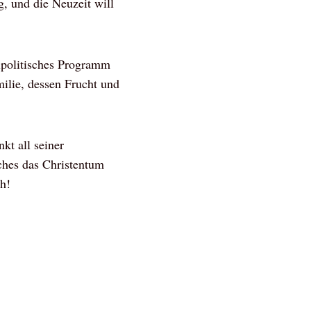
, und die Neuzeit will
lpolitisches Programm
milie, dessen Frucht und
kt all seiner
lches das Christentum
th!