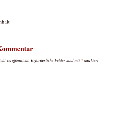
vigation
nhalt
 Kommentar
ht veröffentlicht.
Erforderliche Felder sind mit
*
markiert