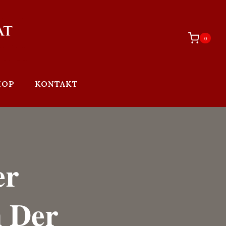
0
HOP
KONTAKT
er
n Der