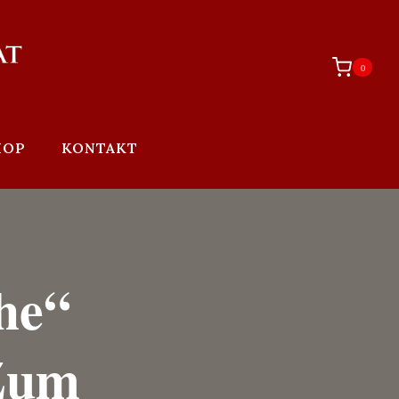
0
HOP
KONTAKT
he“
 Zum