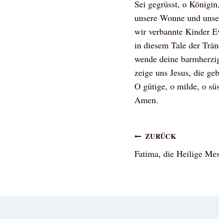
Sei gegrüsst, o Königin
unsere Wonne und unser
wir verbannte Kinder E
in diesem Tale der Trä
wende deine barmherzi
zeige uns Jesus, die ge
O gütige, o milde, o sü
Amen.
Beitragsna
ZURÜCK
Fatima, die Heilige Mes