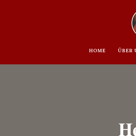
Zum
Inhalt
springen
HOME
ÜBER 
He