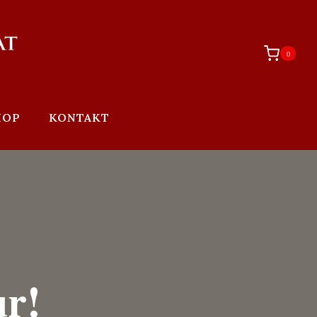
0
HOP
KONTAKT
ur!