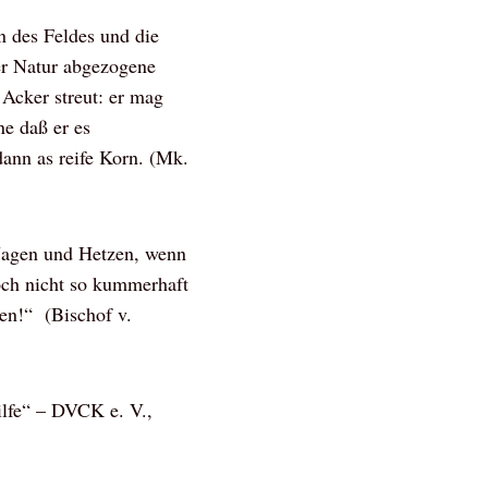
n des Feldes und die
er Natur abgezogene
Acker streut: er mag
ne daß er es
dann as reife Korn. (Mk.
 Jagen und Hetzen, wenn
doch nicht so kummerhaft
en!“ (Bischof v.
ilfe“ – DVCK e. V.,