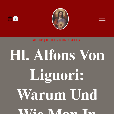
Zum
Inhalt
springen
0
GEBET
HEILIGE UND SELIGE
|
Hl. Alfons Von
Liguori:
Warum Und
Wie Man In