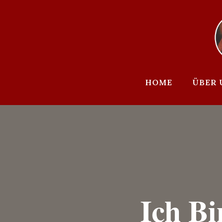
Zum
Inhalt
springen
HOME
ÜBER 
Ich Bi