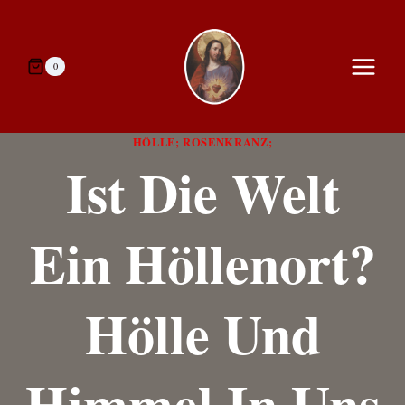
Zum
Inhalt
springen
0
HÖLLE; ROSENKRANZ;
Ist Die Welt
Ein Höllenort?
Hölle Und
Himmel In Uns