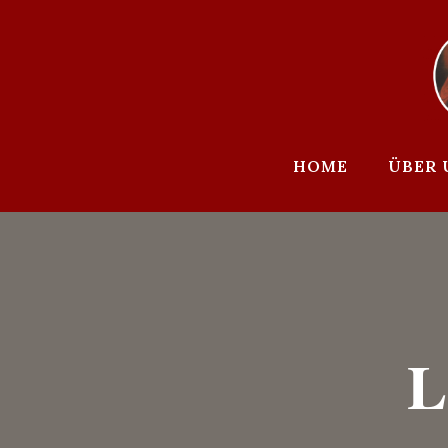
Zum
Inhalt
springen
HOME
ÜBER 
L