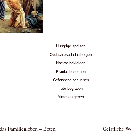
Hungrige speisen
Obdachlose beherbergen
Nackte bekleiden
Kranke besuchen
Gefangene besuchen
Tote begraben
Almosen geben
vigation
 das Familienleben – Beten
Geistliche W