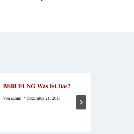
BERUFUNG Was Ist Das?
Sonnige
Von
admin
Dezember 21, 2013
Von
Mathias
November 14