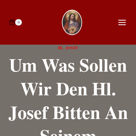
Zum
Inhalt
springen
0
HL. JOSEF
Um Was Sollen
Wir Den Hl.
Josef Bitten An
Seinem