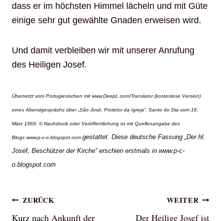
dass er im höchsten Himmel lächeln und mit Güte
einige sehr gut gewählte Gnaden erweisen wird.
Und damit verbleiben wir mit unserer Anrufung
des Heiligen Josef.
Übersetzt vom Portugiesischen mit www.DeepL.com/Translator (kostenlose Version)
eines Abendgesprächs über „São José, Protetor da Igreja“. Santo do Dia vom 16.
März 1969. © Nachdruck oder Veröffentlichung ist mit Quellenangabe des
gestattet. Diese deutsche Fassung „Der hl.
Blogs www.p-c-o.blogspot.com
Josef, Beschützer der Kirche“ erschien erstmals in www.p-c-
o.blogspot.com
Beitragsnavigation
ZURÜCK
WEITER
Kurz nach Ankunft der
Der Heilige Josef ist