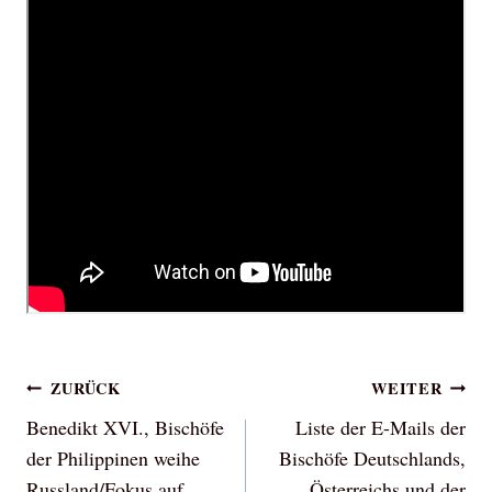
Beitragsnavigation
ZURÜCK
WEITER
Benedikt XVI., Bischöfe
Liste der E-Mails der
der Philippinen weihe
Bischöfe Deutschlands,
Russland/Fokus auf
Österreichs und der