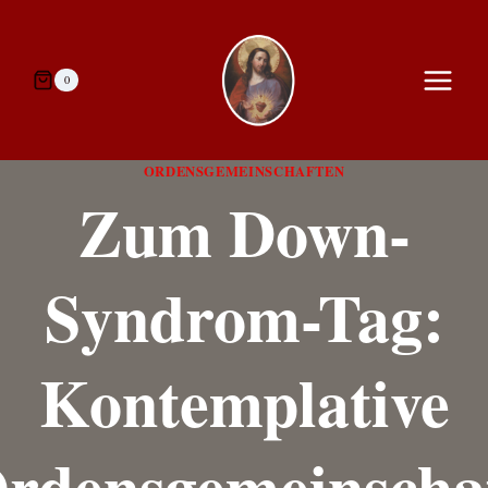
Zum
Inhalt
springen
0
ORDENSGEMEINSCHAFTEN
Zum Down-
Syndrom-Tag:
Kontemplative
rdensgemeinscha