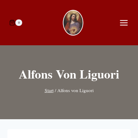
Zum
Inhalt
springen
0
Alfons Von Liguori
Start
/
Alfons von Liguori