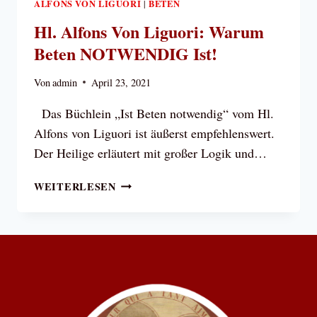
ALFONS VON LIGUORI
BETEN
|
Hl. Alfons Von Liguori: Warum
Beten NOTWENDIG Ist!
Von
admin
April 23, 2021
Das Büchlein „Ist Beten notwendig“ vom Hl.
Alfons von Liguori ist äußerst empfehlenswert.
Der Heilige erläutert mit großer Logik und…
HL.
WEITERLESEN
ALFONS
VON
LIGUORI:
WARUM
BETEN
NOTWENDIG
IST!