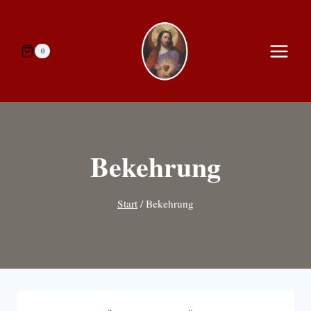
Zum
Inhalt
springen
0
Bekehrung
Start
/
Bekehrung