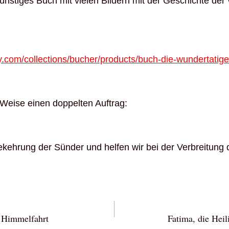
ünstiges Buch mit vielen Bildern mit der Geschichte der
y.com/collections/bucher/products/buch-die-wundertatige
e Weise einen doppelten Auftrag:
ekehrung der Sünder und helfen wir bei der Verbreitung
vigation
i Himmelfahrt
Fatima, die Hei