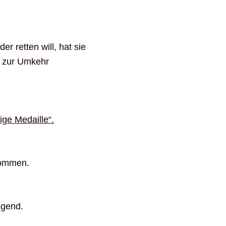
 retten will, hat sie
r zur Umkehr
ige Medaille“.
kommen.
egend.