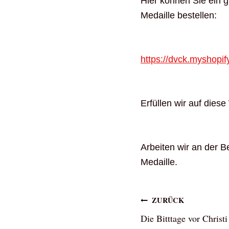
Hier können Sie ein g
Medaille bestellen:
https://dvck.myshopif
Erfüllen wir auf dies
Arbeiten wir an der B
Medaille.
Beitragsna
ZURÜCK
Die Bitttage vor Christ