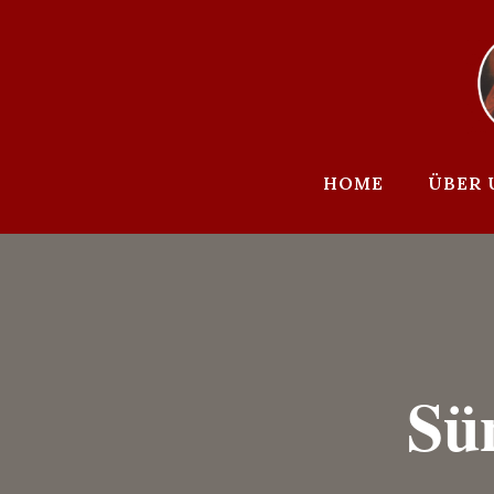
Zum
Inhalt
springen
HOME
ÜBER 
Sü