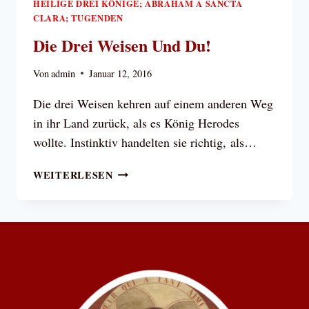
HEILIGE DREI KÖNIGE; ABRAHAM A SANCTA
CLARA; TUGENDEN
Die Drei Weisen Und Du!
Von
admin
Januar 12, 2016
Die drei Weisen kehren auf einem anderen Weg
in ihr Land zurück, als es König Herodes
wollte. Instinktiv handelten sie richtig, als…
DIE
WEITERLESEN
DREI
WEISEN
UND
DU!