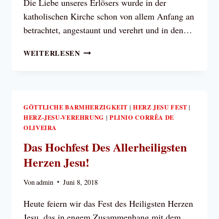
Die Liebe unseres Erlösers wurde in der
katholischen Kirche schon von allem Anfang an
betrachtet, angestaunt und verehrt und in den…
WIE
WEITERLESEN
UND
WANN
WURDE
DAS
HERZ-
GÖTTLICHE BARMHERZIGKEIT
HERZ JESU FEST
|
|
HERZ-JESU-VEREHRUNG
JESU-
PLINIO CORRÊA DE
|
OLIVEIRA
FEST
EINGEFÜHRT?
Das Hochfest Des Allerheiligsten
Herzen Jesu!
Von
admin
Juni 8, 2018
Heute feiern wir das Fest des Heiligsten Herzen
Jesu, das in engem Zusammenhang mit dem