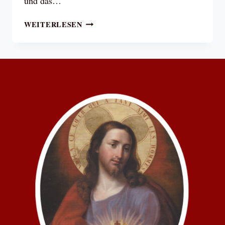
und das…
23.
WEITERLESEN
JUNI
2017:
FEST
DES
ALLERHEILIGSTEN
HERZENS
JESU