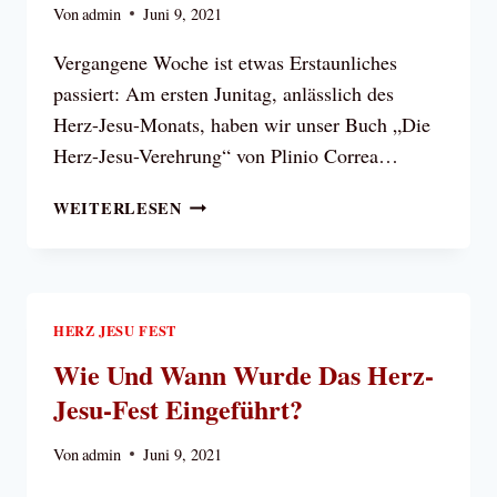
Von
admin
Juni 9, 2021
UNS
Vergangene Woche ist etwas Erstaunliches
passiert: Am ersten Junitag, anlässlich des
Herz-Jesu-Monats, haben wir unser Buch „Die
Herz-Jesu-Verehrung“ von Plinio Correa…
VERTIEFEN
WEITERLESEN
WIR
IM
JUNI
UNSERE
LIEBE
HERZ JESU FEST
ZUM
Wie Und Wann Wurde Das Herz-
HERZEN
Jesu-Fest Eingeführt?
JESU
Von
admin
Juni 9, 2021