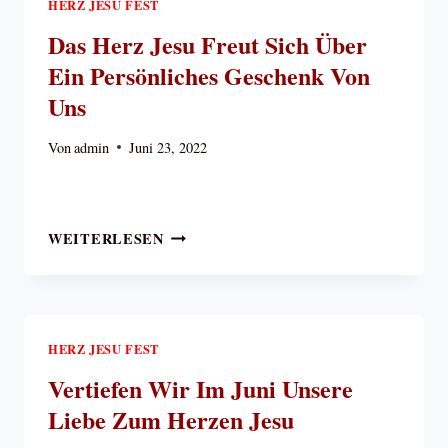
HERZ JESU FEST
Das Herz Jesu Freut Sich Über
Ein Persönliches Geschenk Von
Uns
Von
admin
Juni 23, 2022
DAS
WEITERLESEN
HERZ
JESU
FREUT
SICH
ÜBER
HERZ JESU FEST
EIN
Vertiefen Wir Im Juni Unsere
PERSÖNLICHES
Liebe Zum Herzen Jesu
GESCHENK
VON