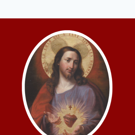
WIE
UNSER
INNER
EINST
SEIN
SOLLT