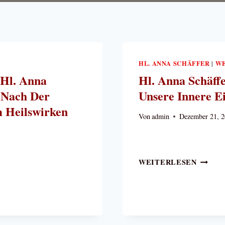
HL. ANNA SCHÄFFER
WE
|
 Hl. Anna
Hl. Anna Schäff
 Nach Der
Unsere Innere Ei
 Heilswirken
Von
admin
Dezember 21, 
HL.
WEITERLESEN
ANNA
SCHÄF
BESCH
WEIHN
UND