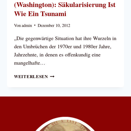
(Washington): Säkularisierung Ist
Wie Ein Tsunami
Von
admin
Dezember 10, 2012
„Die gegenwärtige Situation hat ihre Wurzeln in
den Umbrüchen der 1970er und 1980er Jahre,
Jahrzehnte, in denen es offenkundig eine
mangelhafte…
KARDINAL
WEITERLESEN
DONALD
WUERL
(WASHINGTON):
SÄKULARISIERUNG
IST
WIE
EIN
TSUNAMI