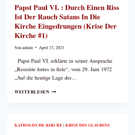
AN
Papst Paul VI. : Durch Einen Riss
AUFERSTEHUNG
Ist Der Rauch Satans In Die
–
THEMEN
Kirche Eingedrungen (Krise Der
DES
Kirche #1)
SYNODALEN
WEGS
Von
admin
April 17, 2021
HABEN
NICHTS
Papst Paul VI. erklärte in seiner Ansprache
MIT
„Resistite fortes in fiele“, vom 29. Juni 1972
GLAUBENSKRISE
„Auf die heutige Lage der…
ZU
TUN
PAPST
WEITERLESEN
PAUL
VI.
:
DURCH
EINEN
KATHOLISCHE KIRCHE
KRISE DES GLAUBENS
|
RISS