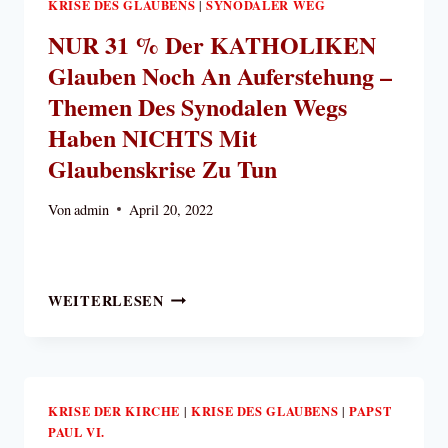
KRISE DES GLAUBENS
SYNODALER WEG
|
NUR 31 % Der KATHOLIKEN
Glauben Noch An Auferstehung –
Themen Des Synodalen Wegs
Haben NICHTS Mit
Glaubenskrise Zu Tun
Von
admin
April 20, 2022
NUR
WEITERLESEN
31
%
DER
KATHOLIKEN
GLAUBEN
KRISE DER KIRCHE
KRISE DES GLAUBENS
PAPST
|
|
PAUL VI.
NOCH