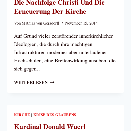
Die Nachfolge Christi Und Die
IST
Erneuerung Der Kirche
DER
RAUCH
Von
Mathias von Gersdorff
November 15, 2014
SATANS
IN
Auf Grund vieler zerstörender innerkirchlicher
DIE
Ideologien, die durch ihre mächtigen
KIRCHE
EINGEDRUNGEN
Infrastrukturen moderner aber unterlaufener
(KRISE
Hochschulen, eine Breitenwirkung ausüben, die
DER
sich gegen…
KIRCHE
#1)
DIE
WEITERLESEN
NACHFOLGE
CHRISTI
UND
DIE
ERNEUERUNG
KIRCHE
KRISE DES GLAUBENS
|
DER
Kardinal Donald Wuerl
KIRCHE