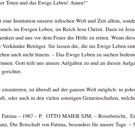
der Toten und das Ewige Leben! Amen!“
t eine Institution unserer irdischen Welt und Zeit allein, sonde
immels im Ewigen Leben, im Reich Jesu Christi. Dazu ist Je
enken und uns vor dem Feuer der Hölle zu retten. Wenn dies
e Verkünder Betrüger. Sie lassen die, die ins Ewige Leben eint
 gehen auch nicht hinein. – Das Ewige Leben zu suchen bedeute
können. Gott teilt uns unsere Aufgaben zu und an diesen Aufg
gerichtet.
i einzutreten, ist überall auf der ganzen Welt möglich: in jed
t, oder auch in den vielen sonstigen Gemeinschaften, welche
ach Fatima – 1967 – P. OTTO MAIER SJM. – Reisebericht, Er
nz, Die Botschaft von Fatima, besonders für unsere Tage. –