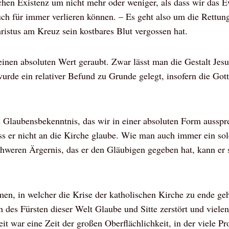
schen Existenz um nicht mehr oder weniger, als dass wir das 
ch für immer verlieren können. – Es geht also um die Rettung
hristus am Kreuz sein kostbares Blut vergossen hat.
nen absoluten Wert geraubt. Zwar lässt man die Gestalt Jesu
urde ein relativer Befund zu Grunde gelegt, insofern die Got
 Glaubensbekenntnis, das wir in einer absoluten Form ausspre
s er nicht an die Kirche glaube. Wie man auch immer ein solc
hweren Ärgernis, das er den Gläubigen gegeben hat, kann er s
en, in welcher die Krise der katholischen Kirche zu ende ge
h des Fürsten dieser Welt Glaube und Sitte zerstört und viele
t war eine Zeit der großen Oberflächlichkeit, in der viele Pro