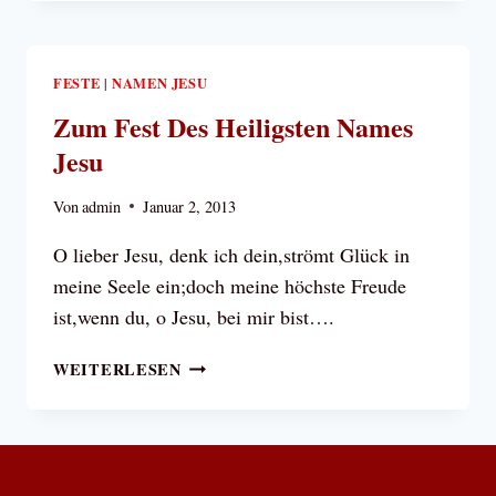
TITEL
DES
HERRN
FESTE
NAMEN JESU
|
Zum Fest Des Heiligsten Names
Jesu
Von
admin
Januar 2, 2013
O lieber Jesu, denk ich dein,strömt Glück in
meine Seele ein;doch meine höchste Freude
ist,wenn du, o Jesu, bei mir bist….
ZUM
WEITERLESEN
FEST
DES
HEILIGSTEN
NAMES
JESU