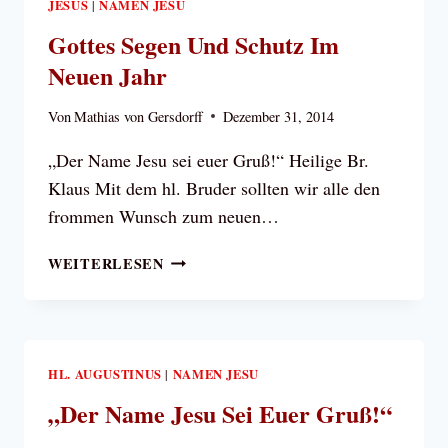
JESUS
NAMEN JESU
|
Gottes Segen Und Schutz Im
Neuen Jahr
Von
Mathias von Gersdorff
Dezember 31, 2014
„Der Name Jesu sei euer Gruß!“ Heilige Br.
Klaus Mit dem hl. Bruder sollten wir alle den
frommen Wunsch zum neuen…
GOTTES
WEITERLESEN
SEGEN
UND
SCHUTZ
IM
NEUEN
HL. AUGUSTINUS
NAMEN JESU
|
JAHR
„Der Name Jesu Sei Euer Gruß!“