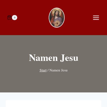
Zum
Inhalt
springen
0
Namen Jesu
Start
/
Namen Jesu