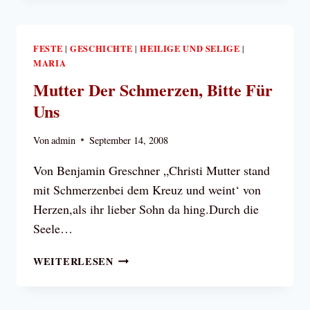
VEREHRUNG
UND
DAS
ALLERHEILIGSTE
FESTE
GESCHICHTE
HEILIGE UND SELIGE
|
|
|
MARIA
SAKRAMENT
DES
Mutter Der Schmerzen, Bitte Für
ALTARES
Uns
Von
admin
September 14, 2008
Von Benjamin Greschner „Christi Mutter stand
mit Schmerzenbei dem Kreuz und weint‘ von
Herzen,als ihr lieber Sohn da hing.Durch die
Seele…
MUTTER
WEITERLESEN
DER
SCHMERZEN,
BITTE