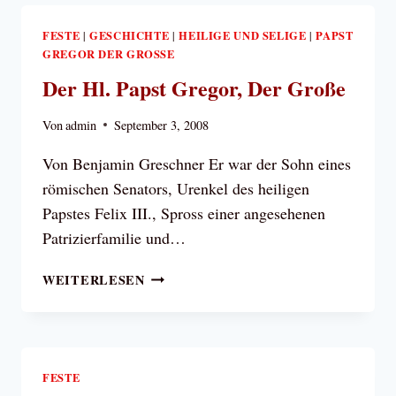
FÜR
UNS
FESTE
GESCHICHTE
HEILIGE UND SELIGE
PAPST
|
|
|
GREGOR DER GROSSE
Der Hl. Papst Gregor, Der Große
Von
admin
September 3, 2008
Von Benjamin Greschner Er war der Sohn eines
römischen Senators, Urenkel des heiligen
Papstes Felix III., Spross einer angesehenen
Patrizierfamilie und…
DER
WEITERLESEN
HL.
PAPST
GREGOR,
DER
GROSSE
FESTE