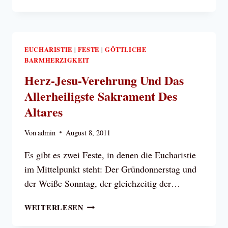
DER
UND
VERKÜNDIGUNG
WANN
DES
WURDE
REICHES
DAS
GOTTES
HERZ-
EUCHARISTIE
FESTE
GÖTTLICHE
|
|
UND
BARMHERZIGKEIT
JESU-
IN
FEST
Herz-Jesu-Verehrung Und Das
DESSEN
EINGEFÜHRT?
Allerheiligste Sakrament Des
VERWIRKLICHUNG
UNTER
Altares
DEN
MENSCHEN
Von
admin
August 8, 2011
Es gibt es zwei Feste, in denen die Eucharistie
im Mittelpunkt steht: Der Gründonnerstag und
der Weiße Sonntag, der gleichzeitig der…
HERZ-
WEITERLESEN
JESU-