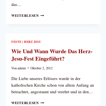
das…
PAPST
WEITERLESEN
BENEDIKT
XVI.
AM
FEST
CHRISTKÖNIG:
FESTE
HERZ JESU
|
DIE
Wie Und Wann Wurde Das Herz-
GANZE
Jesu-Fest Eingeführt?
SENDUNG
JESU
Von
admin
Oktober 2, 2012
UND
DER
Die Liebe unseres Erlösers wurde in der
INHALT
katholischen Kirche schon von allem Anfang an
SEINER
BOTSCHAFT
betrachtet, angestaunt und verehrt und in den…
LIEGEN
IN
WIE
WEITERLESEN