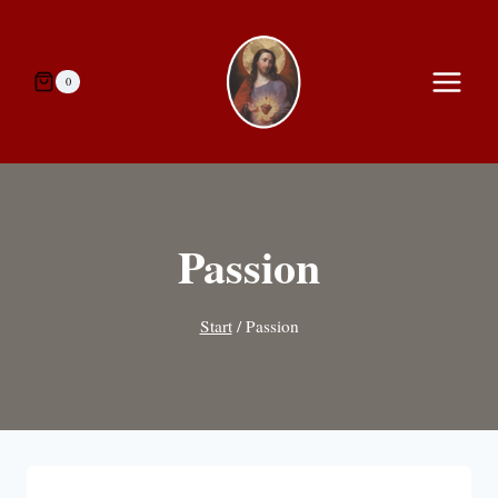
Zum
Inhalt
springen
0
Passion
Start
/
Passion