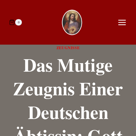
Zum
Inhalt
springen
0
ZEUGNISSE
Das Mutige
Zeugnis Einer
Deutschen
Äbtissin: Gott