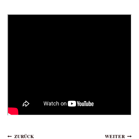
Beitragsnavigation
ZURÜCK
WEITER