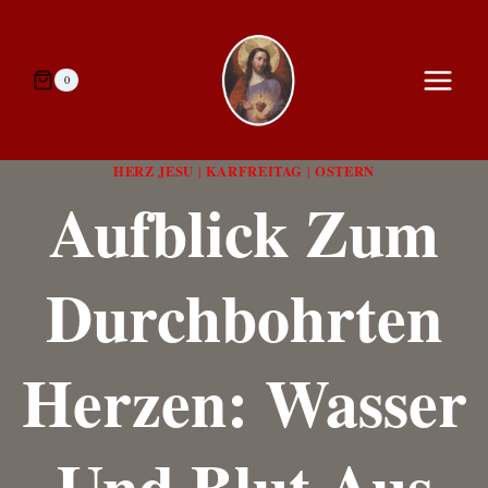
Zum
Inhalt
springen
0
HERZ JESU
KARFREITAG
OSTERN
|
|
Aufblick Zum
Durchbohrten
Herzen: Wasser
Und Blut Aus