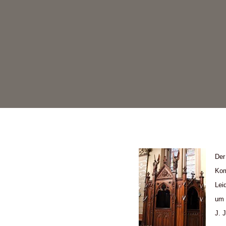
Der
Kom
Lei
um 
J. 