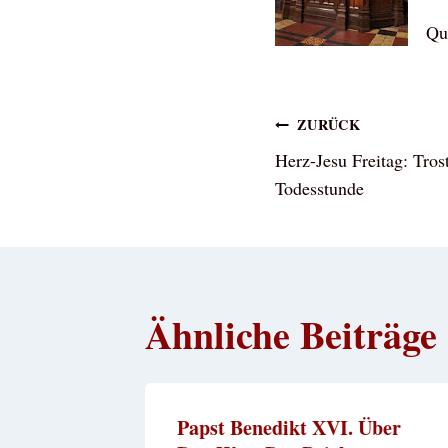
Qu
Beitragsna
ZURÜCK
Herz-Jesu Freitag: Tros
Todesstunde
Ähnliche Beiträge
Papst Benedikt XVI. Über