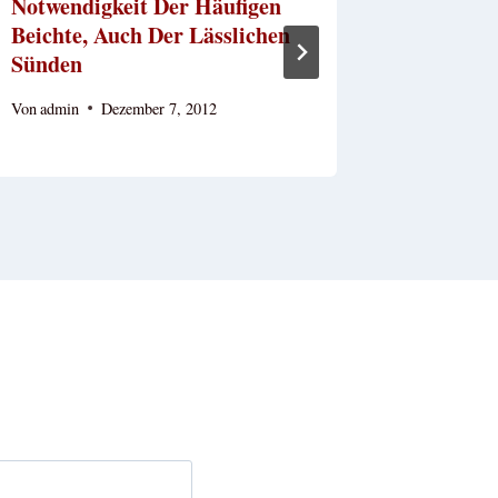
Notwendigkeit Der Häufigen
Beichtva
Beichte, Auch Der Lässlichen
Von
admin
Sünden
Von
admin
Dezember 7, 2012