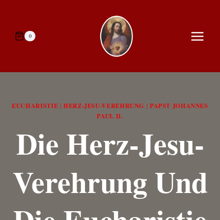
Zum
Inhalt
springen
0
EUCHARISTIE
HERZ-JESU-VEREHRUNG
PAPST JOHANNES
|
|
PAUL II.
Die Herz-Jesu-
Verehrung Und
Die Eucharistie