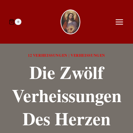
Zum
Inhalt
springen
0
12 VERHEISSUNGEN
VERHEISSUNGEN
|
Die Zwölf
Verheissungen
Des Herzen