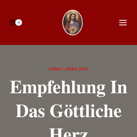
Zum
Inhalt
springen
0
GEBET
HERZ JESU
|
Empfehlung In
Das Göttliche
Herz