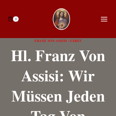
Zum
Inhalt
springen
0
FRANZ VON ASSISI
GEBET
|
Hl. Franz Von
Assisi: Wir
Müssen Jeden
Tag Von