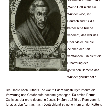
sogenannte Reformation.
„Wenn Gott nicht ein
Wunder wirkt, ist
Deutschland für die
katholische Kirche
verloren“, das war das
Urteil vieler, die die
Zeichen der Zeit
verstanden. Ob nicht die
Erbarmung des
göttlichen Herzens das
Wunder gewirkt hat?
Drei Jahre nach Luthers Tod war mit dem Augsburger Interim die
Verwirrung und Gefahr aufs höchste gestiegen. Da erhielt Petrus
Canisius, der erste deutsche Jesuit, im Jahre 1549 zu Rom vom hl.
Ignatius den Auftrag, nach Deutschland zu gehen, um an der Rettung