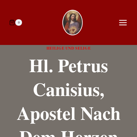
Zum
Inhalt
springen
0
HEILIGE UND SELIGE
Hl. Petrus
Canisius,
Apostel Nach
Dem Herzen