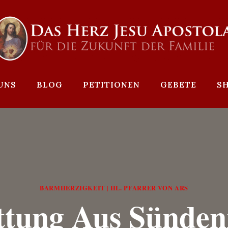
UNS
BLOG
PETITIONEN
GEBETE
S
BARMHERZIGKEIT
HL. PFARRER VON ARS
|
ttung Aus Sünden