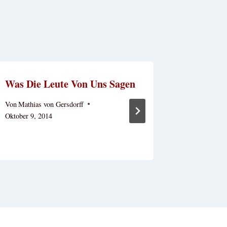
Was Die Leute Von Uns Sagen
Es Wird
Gebetet
Von
Mathias von Gersdorff
Oktober 9, 2014
Von
Mathias