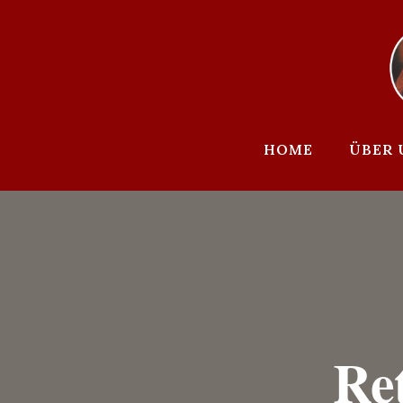
Zum
Inhalt
springen
HOME
ÜBER 
Re