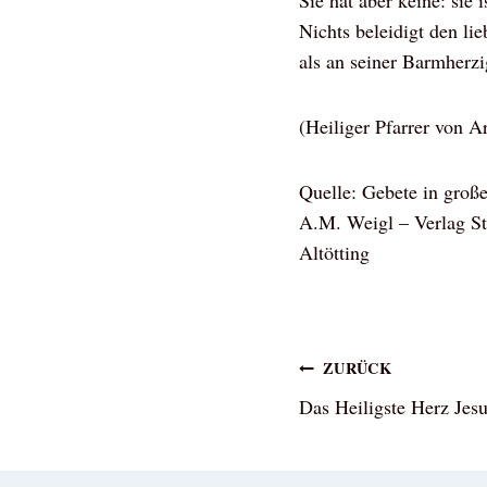
Sie hat aber keine: sie 
Nichts beleidigt den lie
als an seiner Barmherzi
(Heiliger Pfarrer von A
Quelle: Gebete in groß
A.M. Weigl – Verlag St
Altötting
Beitragsna
ZURÜCK
Das Heiligste Herz Jes