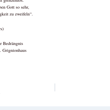
ist grenzenlos.
ben Gott so sehr,
gkeit zu zweifeln“.
rs)
er Bedrängnis
. Grignionhaus
vigation
u