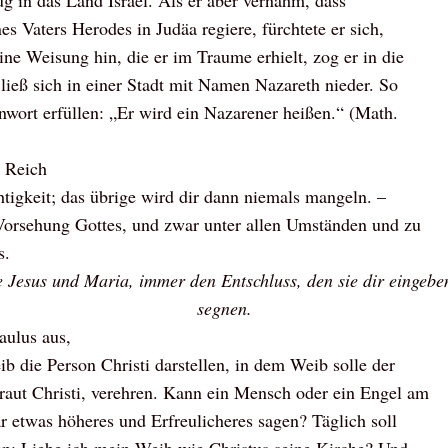
g in das Land Israel. Als er aber vernahm, dass
es Vaters Herodes in Judäa regiere, fürchtete er sich,
ine Weisung hin, die er im Traume erhielt, zog er in die
ließ sich in einer Stadt mit Namen Nazareth nieder. So
enwort erfüllen: „Er wird ein Nazarener heißen.“ (Math.
 Reich
tigkeit; das übrige wird dir dann niemals mangeln. –
Vorsehung Gottes, und zwar unter allen Umständen und zu
s.
e Jesus und Maria, immer den Entschluss, den sie dir eingebe
segnen.
aulus aus,
 die Person Christi darstellen, in dem Weib solle der
raut Christi, verehren. Kann ein Mensch oder ein Engel am
 etwas höheres und Erfreulicheres sagen? Täglich soll