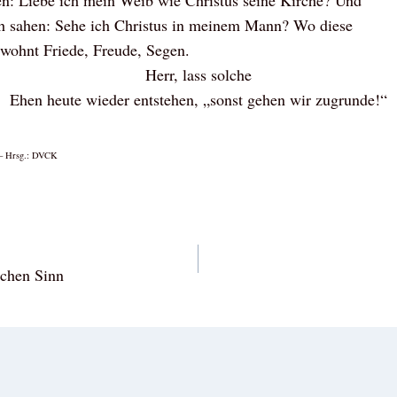
en: Liebe ich mein Weib wie Christus seine Kirche? Und
ich sahen: Sehe ich Christus in meinem Mann? Wo diese
 wohnt Friede, Freude, Segen.
Herr, lass solche
Ehen heute wieder entstehen, „sonst gehen wir zugrunde!“
 – Hrsg.: DVCK
vigation
schen Sinn