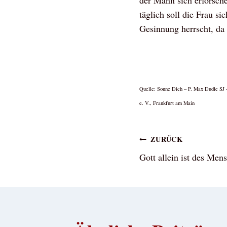
der Mann sich erforsch
täglich soll die Frau s
Gesinnung herrscht, da
Quelle: Sonne Dich – P. Max Dudle SJ
e. V., Frankfurt am Main
Beitragsna
ZURÜCK
Gott allein ist des Men