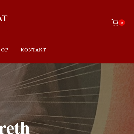
0
HOP
KONTAKT
reth