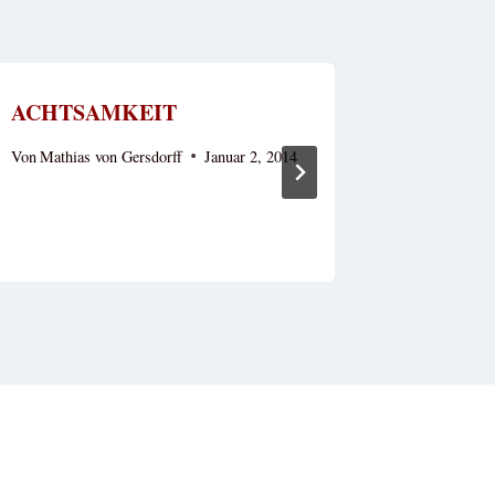
ACHTSAMKEIT
Die Fra
Von
Mathias von Gersdorff
Januar 2, 2014
Von
Mathias