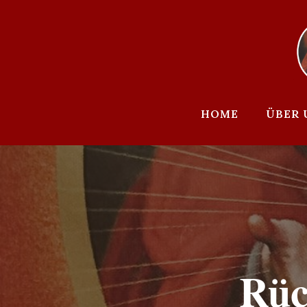
Zum
Inhalt
springen
HOME
ÜBER 
Rüc