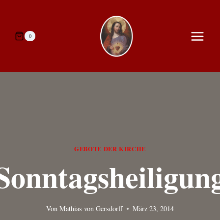
Zum
Inhalt
springen
0
GEBOTE DER KIRCHE
Sonntagsheiligun
Von
Mathias von Gersdorff
März 23, 2014