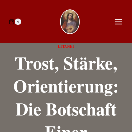
Zum
Inhalt
springen
0
LITANEI
Trost, Stärke,
Orientierung:
Die Botschaft
Einer