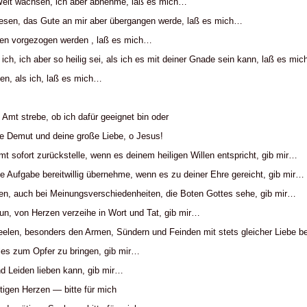
elt wachsen, ich aber abnehme, laß es mich…
iesen, das Gute an mir aber übergangen werde, laß es mich…
ken vorgezogen werden , laß es mich…
 ich, ich aber so heilig sei, als ich es mit deiner Gnade sein kann, laß es mi
en, als ich, laß es mich…
Amt strebe, ob ich dafür geeignet bin oder
ße Demut und deine große Liebe, o Jesus!
 sofort zurückstelle, wenn es deinem heiligen Willen entspricht, gib mir…
 Aufgabe bereitwillig übernehme, wenn es zu deiner Ehre gereicht, gib mir…
en, auch bei Meinungsverschiedenheiten, die Boten Gottes sehe, gib mir…
tun, von Herzen verzeihe in Wort und Tat, gib mir…
Seelen, besonders den Armen, Sündern und Feinden mit stets gleicher Liebe 
alles zum Opfer zu bringen, gib mir…
d Leiden lieben kann, gib mir…
tigen Herzen — bitte für mich