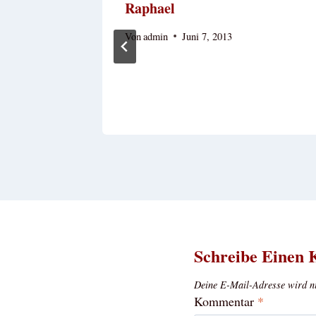
Raphael
ni 26, 2014
Von
admin
Juni 7, 2013
Schreibe Einen
Deine E-Mail-Adresse wird nic
Kommentar
*