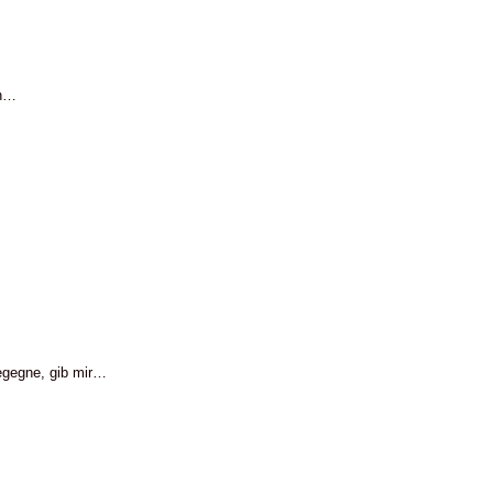
ch…
begegne, gib mir…