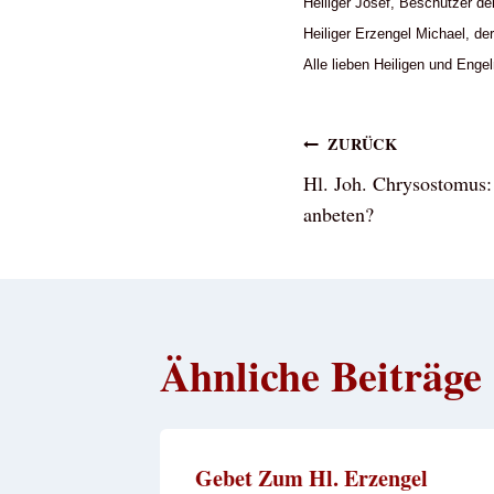
Heiliger Josef, Beschützer d
Heiliger Erzengel Michael, de
Alle lieben Heiligen und Enge
Beitragsna
ZURÜCK
Hl. Joh. Chrysostomus
anbeten?
Ähnliche Beiträge
 Vaters!
Gebet Zum Hl. Erzengel