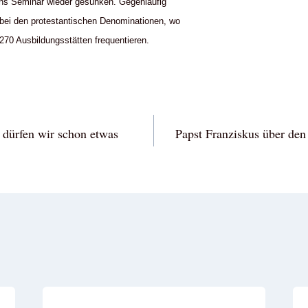
 ins Seminar wieder gesunken. Gegenläufig
 bei den protestantischen Denominationen, wo
270 Ausbildungsstätten frequentieren.
vigation
 dürfen wir schon etwas
Papst Franziskus über den