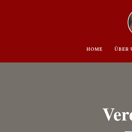
Zum
Inhalt
springen
HOME
ÜBER 
Ver