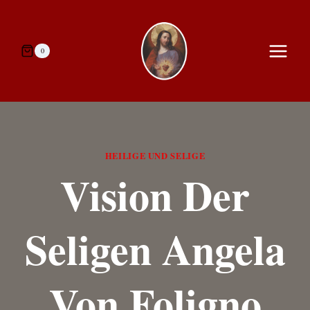
Zum
Inhalt
springen
0
HEILIGE UND SELIGE
Vision Der
Seligen Angela
Von Foligno