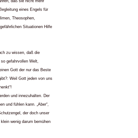
hren, daß sie nicht mehr
egleitung eines Engels für
uslimen, Theosophen,
efährlichen Situationen Hilfe
uch zu wissen, daß die
 so gefahrvollen Welt,
einen Gott der nur das Beste
ibt?: Weil Gott jeden von uns
henkt“!
werden und innezuhalten. Der
en und fühlen kann. „Aber“,
Schutzengel, der doch unser
in klein wenig darum bemühen