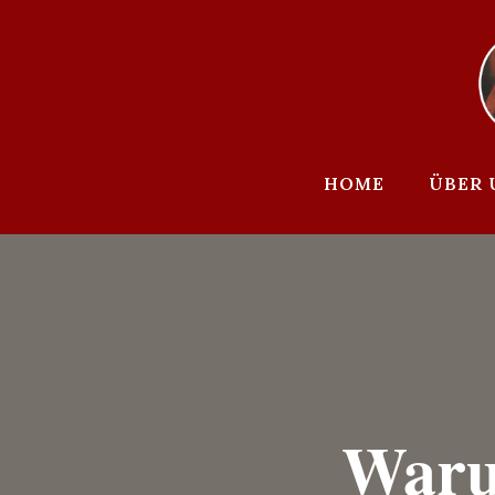
Zum
Inhalt
springen
HOME
ÜBER 
Waru