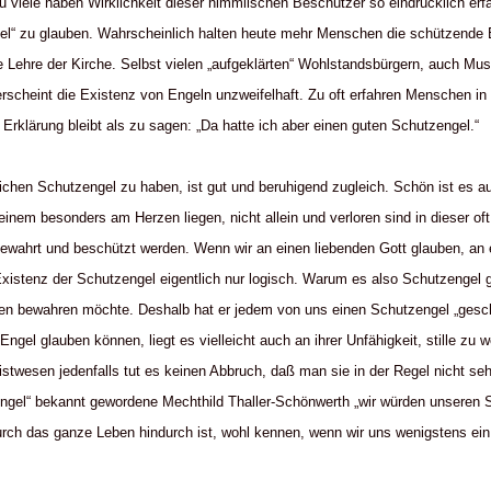
 viele haben Wirklichkeit dieser himmlischen Beschützer so eindrücklich erfa
l“ zu glauben. Wahrscheinlich halten heute mehr Menschen die schützende B
re Lehre der Kirche. Selbst vielen „aufgeklärten“ Wohlstandsbürgern, auch M
rscheint die Existenz von Engeln unzweifelhaft. Zu oft erfahren Menschen in g
Erklärung bleibt als zu sagen: „Da hatte ich aber einen guten Schutzengel.“
lichen Schutzengel zu haben, ist gut und beruhigend zugleich. Schön ist es a
einem besonders am Herzen liegen, nicht allein und verloren sind in dieser oft
ewahrt und beschützt werden. Wenn wir an einen liebenden Gott glauben, an 
Existenz der Schutzengel eigentlich nur logisch. Warum es also Schutzengel g
den bewahren möchte. Deshalb hat er jedem von uns einen Schutzengel „gesc
ngel glauben können, liegt es vielleicht auch an ihrer Unfähigkeit, stille zu 
istwesen jedenfalls tut es keinen Abbruch, daß man sie in der Regel nicht seh
 Engel“ bekannt gewordene Mechthild Thaller-Schönwerth „wir würden unseren 
durch das ganze Leben hindurch ist, wohl kennen, wenn wir uns wenigstens e