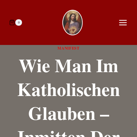
Zum
Inhalt
springen
0
MANIFEST
Wie Man Im
Katholischen
Glauben –
Inmitten Der