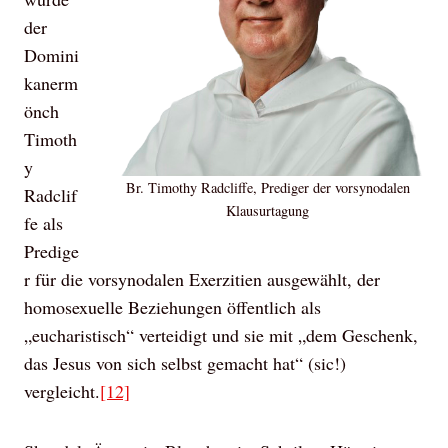
der
Domini
kanerm
önch
Timoth
y
Br. Timothy Radcliffe, Prediger der vorsynodalen
Radclif
Klausurtagung
fe als
Predige
r für die vorsynodalen Exerzitien ausgewählt, der
homosexuelle Beziehungen öffentlich als
„eucharistisch“ verteidigt und sie mit „dem Geschenk,
das Jesus von sich selbst gemacht hat“ (sic!)
vergleicht.
[12]